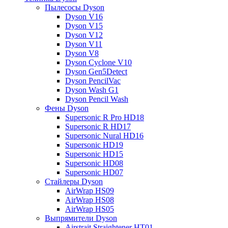
Пылесосы Dyson
Dyson V16
Dyson V15
Dyson V12
Dyson V11
Dyson V8
Dyson Cyclone V10
Dyson Gen5Detect
Dyson PencilVac
Dyson Wash G1
Dyson Pencil Wash
Фены Dyson
Supersonic R Pro HD18
Supersonic R HD17
Supersonic Nural HD16
Supersonic HD19
Supersonic HD15
Supersonic HD08
Supersonic HD07
Стайлеры Dyson
AirWrap HS09
AirWrap HS08
AirWrap HS05
Выпрямители Dyson
Airstrait Straightener HT01