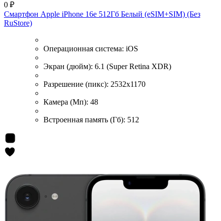
0 ₽
Смартфон Apple iPhone 16e 512Гб Белый (eSIM+SIM) (Без
RuStore)
Операционная система:
iOS
Экран (дюйм):
6.1 (Super Retina XDR)
Разрешение (пикс):
2532x1170
Камера (Мп):
48
Встроенная память (Гб):
512