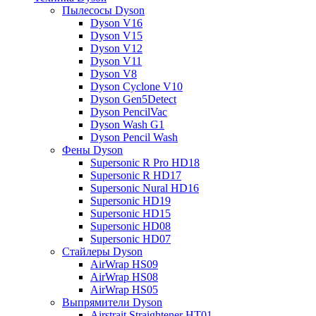
Пылесосы Dyson
Dyson V16
Dyson V15
Dyson V12
Dyson V11
Dyson V8
Dyson Cyclone V10
Dyson Gen5Detect
Dyson PencilVac
Dyson Wash G1
Dyson Pencil Wash
Фены Dyson
Supersonic R Pro HD18
Supersonic R HD17
Supersonic Nural HD16
Supersonic HD19
Supersonic HD15
Supersonic HD08
Supersonic HD07
Стайлеры Dyson
AirWrap HS09
AirWrap HS08
AirWrap HS05
Выпрямители Dyson
Airstrait Straightener HT01