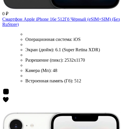
0 ₽
Смартфон Apple iPhone 16e 512Гб Чёрный (eSIM+SIM) (Без
RuStore)
Операционная система:
iOS
Экран (дюйм):
6.1 (Super Retina XDR)
Разрешение (пикс):
2532x1170
Камера (Мп):
48
Встроенная память (Гб):
512