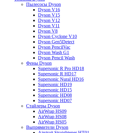
Пылесосы Dyson
Dyson V16
Dyson V15
Dyson V12
Dyson V11
Dyson V8
Dyson Cyclone V10
Dyson Gen5Detect
Dyson PencilVac
Dyson Wash G1
Dyson Pencil Wash
Фены Dyson
Supersonic R Pro HD18
Supersonic R HD17
Supersonic Nural HD16
Supersonic HD19
Supersonic HD15
Supersonic HD08
Supersonic HD07
Стайлеры Dyson
AirWrap HS09
AirWrap HS08
AirWrap HS05
Выпрямители Dyson
Airstrait Straightener HT01