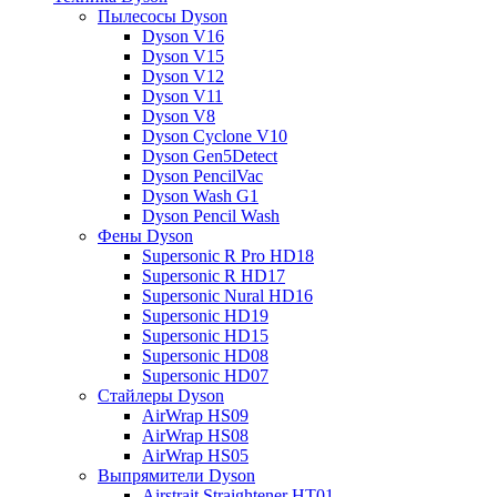
Пылесосы Dyson
Dyson V16
Dyson V15
Dyson V12
Dyson V11
Dyson V8
Dyson Cyclone V10
Dyson Gen5Detect
Dyson PencilVac
Dyson Wash G1
Dyson Pencil Wash
Фены Dyson
Supersonic R Pro HD18
Supersonic R HD17
Supersonic Nural HD16
Supersonic HD19
Supersonic HD15
Supersonic HD08
Supersonic HD07
Стайлеры Dyson
AirWrap HS09
AirWrap HS08
AirWrap HS05
Выпрямители Dyson
Airstrait Straightener HT01