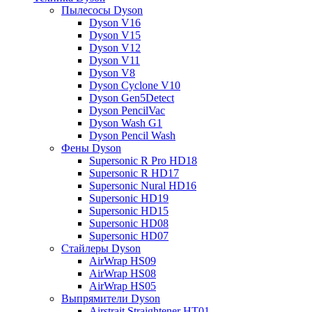
Пылесосы Dyson
Dyson V16
Dyson V15
Dyson V12
Dyson V11
Dyson V8
Dyson Cyclone V10
Dyson Gen5Detect
Dyson PencilVac
Dyson Wash G1
Dyson Pencil Wash
Фены Dyson
Supersonic R Pro HD18
Supersonic R HD17
Supersonic Nural HD16
Supersonic HD19
Supersonic HD15
Supersonic HD08
Supersonic HD07
Стайлеры Dyson
AirWrap HS09
AirWrap HS08
AirWrap HS05
Выпрямители Dyson
Airstrait Straightener HT01