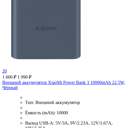
20
1 600 ₽
1 990 ₽
Внешний аккумулятор XiaoMi Power Bank 3 10000mAh 22.5W,
Чёрный
Тип:
Внешний аккумулятор
Ёмкость (mAh):
10000
Выход USB-A:
5V/3A, 9V/2.23A, 12V/1.67A,