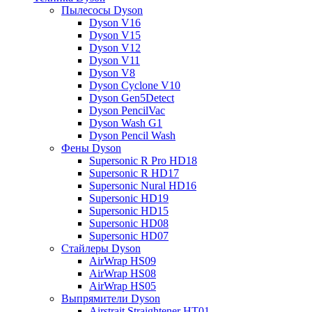
Пылесосы Dyson
Dyson V16
Dyson V15
Dyson V12
Dyson V11
Dyson V8
Dyson Cyclone V10
Dyson Gen5Detect
Dyson PencilVac
Dyson Wash G1
Dyson Pencil Wash
Фены Dyson
Supersonic R Pro HD18
Supersonic R HD17
Supersonic Nural HD16
Supersonic HD19
Supersonic HD15
Supersonic HD08
Supersonic HD07
Стайлеры Dyson
AirWrap HS09
AirWrap HS08
AirWrap HS05
Выпрямители Dyson
Airstrait Straightener HT01