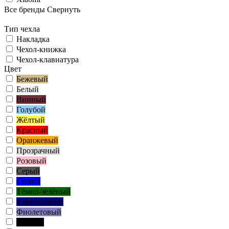
Все бренды
Свернуть
Тип чехла
Накладка
Чехол-книжка
Чехол-клавиатура
Цвет
Бежевый
Белый
Винный
Голубой
Жёлтый
Красный
Оранжевый
Прозрачный
Розовый
Серый
Синий
Тёмно-зелёный
Тёмно-синий
Фиолетовый
Чёрный