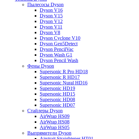
Пылесосы Dyson
Dyson V16
Dyson V15
Dyson V12
Dyson V11
Dyson V8
Dyson Cyclone V10
Dyson Gen5Detect
Dyson PencilVac
Dyson Wash G1
Dyson Pencil Wash
Фены Dyson
Supersonic R Pro HD18
Supersonic R HD17
Supersonic Nural HD16
Supersonic HD19
Supersonic HD15
Supersonic HD08
Supersonic HD07
Стайлеры Dyson
AirWrap HS09
AirWrap HS08
AirWrap HS05
Выпрямители Dyson
Airstrait Straightener HT01