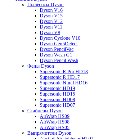
Пылесосы Dyson
Dyson V16
Dyson V15
Dyson V12
Dyson V11
Dyson V8
Dyson Cyclone V10
Dyson Gen5Detect
Dyson PencilVac
Dyson Wash G1
Dyson Pencil Wash
Фены Dyson
Supersonic R Pro HD18
Supersonic R HD17
Supersonic Nural HD16
Supersonic HD19
Supersonic HD15
Supersonic HD08
Supersonic HD07
Стайлеры Dyson
AirWrap HS09
AirWrap HS08
AirWrap HS05
Выпрямители Dyson
Airstrait Straightener HT01