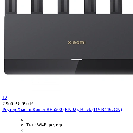
12
7 900 ₽
8 990 ₽
Роутер Xiaomi Router BE6500 (RN02), Black (DVB4467CN)
Тип:
Wi-Fi роутер