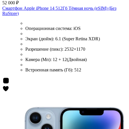
52 000 ₽
Смартфон Apple iPhone 14 512Гб Тёмная ночь (eSIM) (Без
RuStore)
Операционная система:
iOS
Экран (дюйм):
6.1 (Super Retina XDR)
Разрешение (пикс):
2532×1170
Камера (Мп):
12 + 12(Двойная)
Встроенная память (Гб):
512