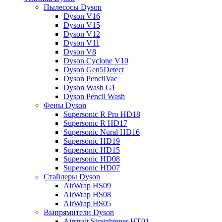
Пылесосы Dyson
Dyson V16
Dyson V15
Dyson V12
Dyson V11
Dyson V8
Dyson Cyclone V10
Dyson Gen5Detect
Dyson PencilVac
Dyson Wash G1
Dyson Pencil Wash
Фены Dyson
Supersonic R Pro HD18
Supersonic R HD17
Supersonic Nural HD16
Supersonic HD19
Supersonic HD15
Supersonic HD08
Supersonic HD07
Стайлеры Dyson
AirWrap HS09
AirWrap HS08
AirWrap HS05
Выпрямители Dyson
Airstrait Straightener HT01