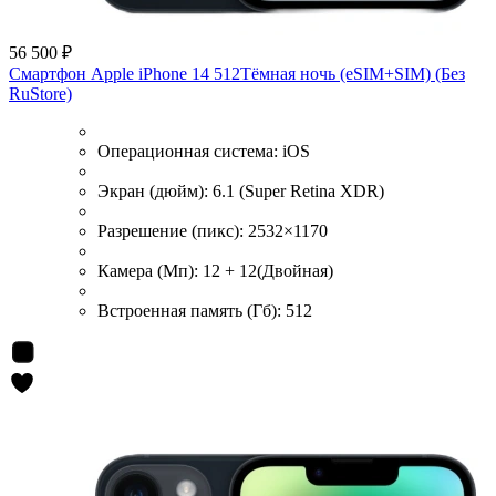
56 500 ₽
Смартфон Apple iPhone 14 512Тёмная ночь (eSIM+SIM) (Без
RuStore)
Операционная система:
iOS
Экран (дюйм):
6.1 (Super Retina XDR)
Разрешение (пикс):
2532×1170
Камера (Мп):
12 + 12(Двойная)
Встроенная память (Гб):
512