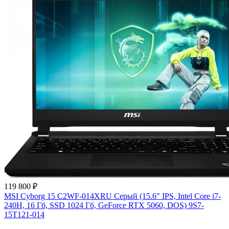
119 800 ₽
MSI Cyborg 15 C2WF-014XRU Серый (15.6" IPS, Intel Core i7-
240H, 16 Гб, SSD 1024 Гб, GeForce RTX 5060, DOS) 9S7-
15T121-014