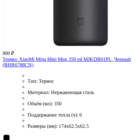
900 ₽
Термос XiaoMi Mijia Mini Mug 350 ml MJKDB01PL, Черный
(BHR6788CN)
Тип:
Термос
Материал:
Нержавеющая сталь
Объём (мл):
350
Поддержание тепла (ч):
6
Размеры (мм):
174x62.5x62.5