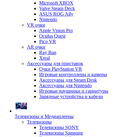
Microsoft XBOX
Valve Steam Deck
ASUS ROG Ally
Nintendo
VR очки
Apple Vision Pro
Oculus Quest
Pico VR
AR очки
Ray Ban
Xreal
Аксессуары для приставок
Очки PlayStation VR
Игровые контроллеры и камеры
Аксессуары для Steam Desk
Аксессуары для Nintendo
Игровые наушники и гарнитуры
Зарядные устройства и кабели
Телевизоры и Медиаплееры
Телевизоры
Телевизоры SONY
Телевизоры Samsung