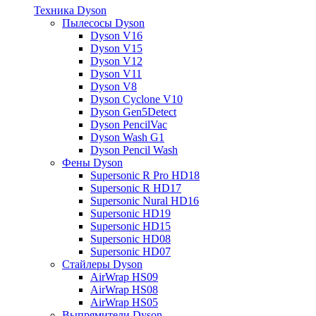
Техника Dyson
Пылесосы Dyson
Dyson V16
Dyson V15
Dyson V12
Dyson V11
Dyson V8
Dyson Cyclone V10
Dyson Gen5Detect
Dyson PencilVac
Dyson Wash G1
Dyson Pencil Wash
Фены Dyson
Supersonic R Pro HD18
Supersonic R HD17
Supersonic Nural HD16
Supersonic HD19
Supersonic HD15
Supersonic HD08
Supersonic HD07
Стайлеры Dyson
AirWrap HS09
AirWrap HS08
AirWrap HS05
Выпрямители Dyson