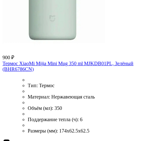
900 ₽
Термос XiaoMi Mijia Mini Mug 350 ml MJKDB01PL, Зелёный
(BHR6786CN)
Тип:
Термос
Материал:
Нержавеющая сталь
Объём (мл):
350
Поддержание тепла (ч):
6
Размеры (мм):
174x62.5x62.5