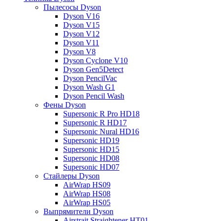
Пылесосы Dyson
Dyson V16
Dyson V15
Dyson V12
Dyson V11
Dyson V8
Dyson Cyclone V10
Dyson Gen5Detect
Dyson PencilVac
Dyson Wash G1
Dyson Pencil Wash
Фены Dyson
Supersonic R Pro HD18
Supersonic R HD17
Supersonic Nural HD16
Supersonic HD19
Supersonic HD15
Supersonic HD08
Supersonic HD07
Стайлеры Dyson
AirWrap HS09
AirWrap HS08
AirWrap HS05
Выпрямители Dyson
Airstrait Straightener HT01