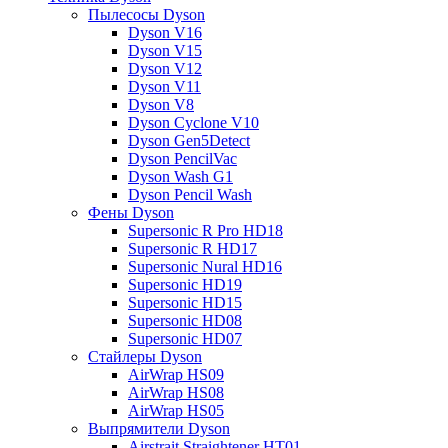
Пылесосы Dyson
Dyson V16
Dyson V15
Dyson V12
Dyson V11
Dyson V8
Dyson Cyclone V10
Dyson Gen5Detect
Dyson PencilVac
Dyson Wash G1
Dyson Pencil Wash
Фены Dyson
Supersonic R Pro HD18
Supersonic R HD17
Supersonic Nural HD16
Supersonic HD19
Supersonic HD15
Supersonic HD08
Supersonic HD07
Стайлеры Dyson
AirWrap HS09
AirWrap HS08
AirWrap HS05
Выпрямители Dyson
Airstrait Straightener HT01