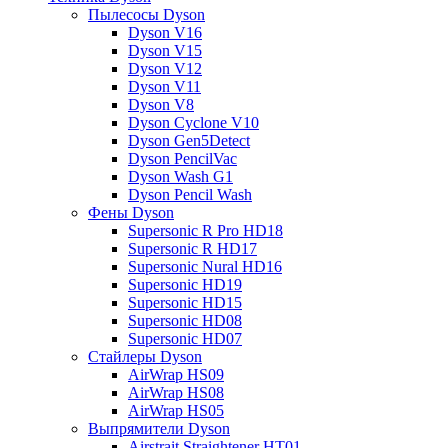
Пылесосы Dyson
Dyson V16
Dyson V15
Dyson V12
Dyson V11
Dyson V8
Dyson Cyclone V10
Dyson Gen5Detect
Dyson PencilVac
Dyson Wash G1
Dyson Pencil Wash
Фены Dyson
Supersonic R Pro HD18
Supersonic R HD17
Supersonic Nural HD16
Supersonic HD19
Supersonic HD15
Supersonic HD08
Supersonic HD07
Стайлеры Dyson
AirWrap HS09
AirWrap HS08
AirWrap HS05
Выпрямители Dyson
Airstrait Straightener HT01