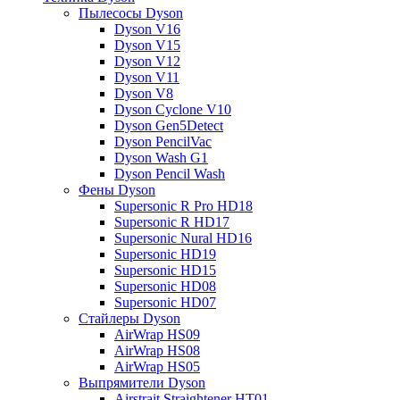
Пылесосы Dyson
Dyson V16
Dyson V15
Dyson V12
Dyson V11
Dyson V8
Dyson Cyclone V10
Dyson Gen5Detect
Dyson PencilVac
Dyson Wash G1
Dyson Pencil Wash
Фены Dyson
Supersonic R Pro HD18
Supersonic R HD17
Supersonic Nural HD16
Supersonic HD19
Supersonic HD15
Supersonic HD08
Supersonic HD07
Стайлеры Dyson
AirWrap HS09
AirWrap HS08
AirWrap HS05
Выпрямители Dyson
Airstrait Straightener HT01