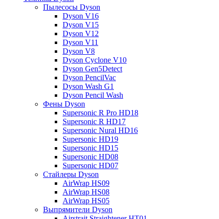
Пылесосы Dyson
Dyson V16
Dyson V15
Dyson V12
Dyson V11
Dyson V8
Dyson Cyclone V10
Dyson Gen5Detect
Dyson PencilVac
Dyson Wash G1
Dyson Pencil Wash
Фены Dyson
Supersonic R Pro HD18
Supersonic R HD17
Supersonic Nural HD16
Supersonic HD19
Supersonic HD15
Supersonic HD08
Supersonic HD07
Стайлеры Dyson
AirWrap HS09
AirWrap HS08
AirWrap HS05
Выпрямители Dyson
Airstrait Straightener HT01