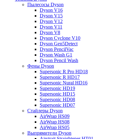
Пылесосы Dyson
Dyson V16
Dyson V15
Dyson V12
Dyson V11
Dyson V8
Dyson Cyclone V10
Dyson Gen5Detect
Dyson PencilVac
Dyson Wash G1
Dyson Pencil Wash
Фены Dyson
Supersonic R Pro HD18
Supersonic R HD17
Supersonic Nural HD16
Supersonic HD19
Supersonic HD15
Supersonic HD08
Supersonic HD07
Стайлеры Dyson
AirWrap HS09
AirWrap HS08
AirWrap HS05
Выпрямители Dyson
Airstrait Straightener HT01