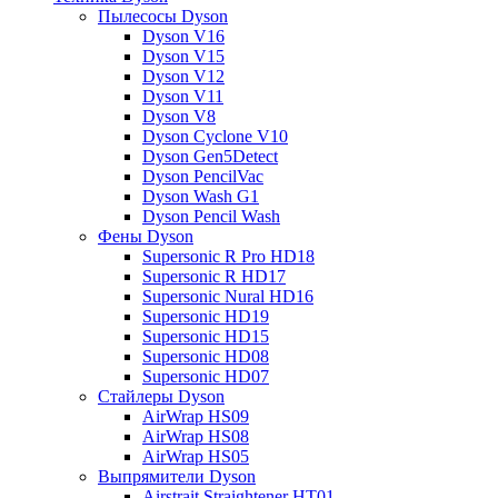
Пылесосы Dyson
Dyson V16
Dyson V15
Dyson V12
Dyson V11
Dyson V8
Dyson Cyclone V10
Dyson Gen5Detect
Dyson PencilVac
Dyson Wash G1
Dyson Pencil Wash
Фены Dyson
Supersonic R Pro HD18
Supersonic R HD17
Supersonic Nural HD16
Supersonic HD19
Supersonic HD15
Supersonic HD08
Supersonic HD07
Стайлеры Dyson
AirWrap HS09
AirWrap HS08
AirWrap HS05
Выпрямители Dyson
Airstrait Straightener HT01