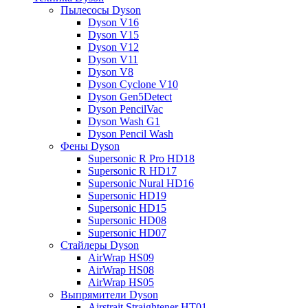
Пылесосы Dyson
Dyson V16
Dyson V15
Dyson V12
Dyson V11
Dyson V8
Dyson Cyclone V10
Dyson Gen5Detect
Dyson PencilVac
Dyson Wash G1
Dyson Pencil Wash
Фены Dyson
Supersonic R Pro HD18
Supersonic R HD17
Supersonic Nural HD16
Supersonic HD19
Supersonic HD15
Supersonic HD08
Supersonic HD07
Стайлеры Dyson
AirWrap HS09
AirWrap HS08
AirWrap HS05
Выпрямители Dyson
Airstrait Straightener HT01