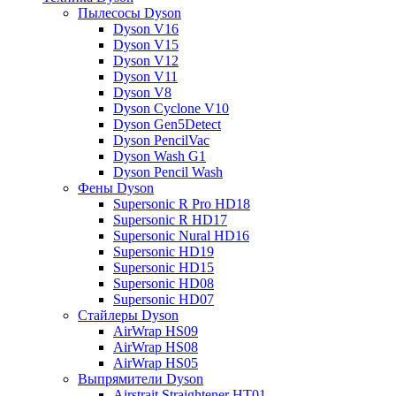
Пылесосы Dyson
Dyson V16
Dyson V15
Dyson V12
Dyson V11
Dyson V8
Dyson Cyclone V10
Dyson Gen5Detect
Dyson PencilVac
Dyson Wash G1
Dyson Pencil Wash
Фены Dyson
Supersonic R Pro HD18
Supersonic R HD17
Supersonic Nural HD16
Supersonic HD19
Supersonic HD15
Supersonic HD08
Supersonic HD07
Стайлеры Dyson
AirWrap HS09
AirWrap HS08
AirWrap HS05
Выпрямители Dyson
Airstrait Straightener HT01