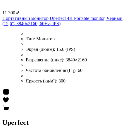
11 300 ₽
Портативный монитор Uperfect 4K Portable monitor, Чёрный
(15,6", 3840х2160, 60Hz, IPS)
Тип:
Монитор
Экран (дюйм):
15.6 (IPS)
Разрешение (пикс):
3840×2160
Частота обновления (Гц):
60
Яркость (кд/м²):
300
Uperfect