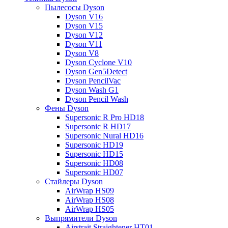
Пылесосы Dyson
Dyson V16
Dyson V15
Dyson V12
Dyson V11
Dyson V8
Dyson Cyclone V10
Dyson Gen5Detect
Dyson PencilVac
Dyson Wash G1
Dyson Pencil Wash
Фены Dyson
Supersonic R Pro HD18
Supersonic R HD17
Supersonic Nural HD16
Supersonic HD19
Supersonic HD15
Supersonic HD08
Supersonic HD07
Стайлеры Dyson
AirWrap HS09
AirWrap HS08
AirWrap HS05
Выпрямители Dyson
Airstrait Straightener HT01