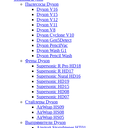
Пылесосы Dyson
Dyson V16
Dyson V15
Dyson V12
Dyson V11
Dyson V8
Dyson Cyclone V10
Dyson Gen5Detect
Dyson PencilVac
Dyson Wash G1
Dyson Pencil Wash
Фены Dyson
Supersonic R Pro HD18
Supersonic R HD17
Supersonic Nural HD16
Supersonic HD19
Supersonic HD15
Supersonic HD08
Supersonic HD07
Стайлеры Dyson
AirWrap HS09
AirWrap HS08
AirWrap HS05
Выпрямители Dyson
Airstrait Straightener HT01