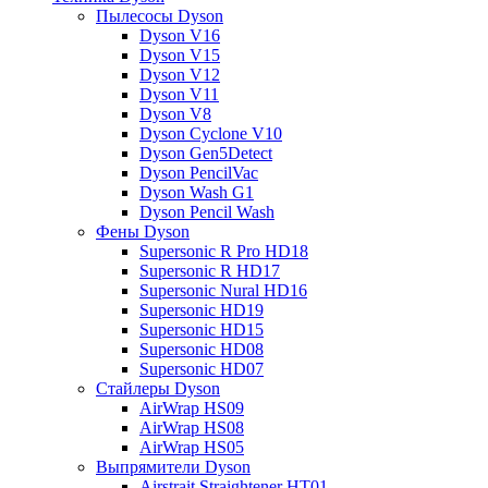
Пылесосы Dyson
Dyson V16
Dyson V15
Dyson V12
Dyson V11
Dyson V8
Dyson Cyclone V10
Dyson Gen5Detect
Dyson PencilVac
Dyson Wash G1
Dyson Pencil Wash
Фены Dyson
Supersonic R Pro HD18
Supersonic R HD17
Supersonic Nural HD16
Supersonic HD19
Supersonic HD15
Supersonic HD08
Supersonic HD07
Стайлеры Dyson
AirWrap HS09
AirWrap HS08
AirWrap HS05
Выпрямители Dyson
Airstrait Straightener HT01